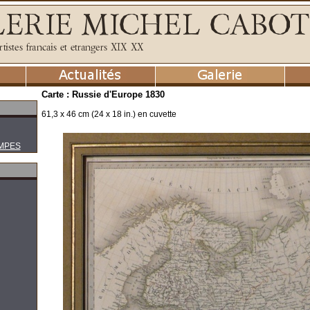
Carte : Russie d'Europe 1830
61,3 x 46 cm (24 x 18 in.) en cuvette
MPES