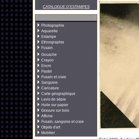
CATALOGUE D’ESTAMPES
Photographie
Aquarelle
Estampe
Ethnographie
Fusain
Gouache
Crayon
Encre
Pastel
Fusain et craie
Sanguine
Caricature
Carte géographique
Lavis de sépia
Huile sur papier
Gravure sur bois
Affiche
Fusain, sanguine et craie
Objets d'art
Mobilier