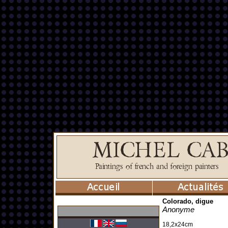
Colorado, digue
Anonyme
18,2x24cm