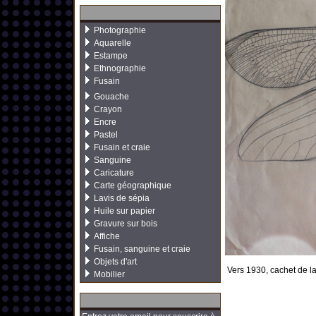
Photographie
Aquarelle
Estampe
Ethnographie
Fusain
Gouache
Crayon
Encre
Pastel
Fusain et craie
Sanguine
Caricature
Carte géographique
Lavis de sépia
Huile sur papier
Gravure sur bois
Affiche
Fusain, sanguine et craie
Objets d'art
Vers 1930, cachet de la
Mobilier