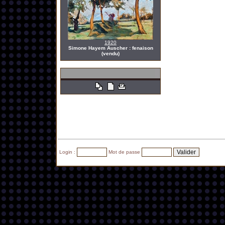
1920
Simone Hayem Auscher : fenaison
(vendu)
Login :
Mot de passe