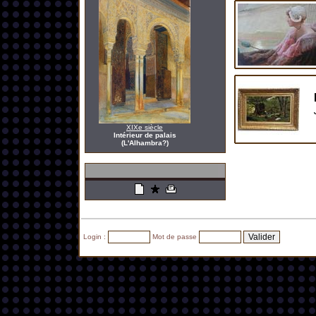
XIXe siècle
Intérieur de palais
(L'Alhambra?)
Login :
Mot de passe