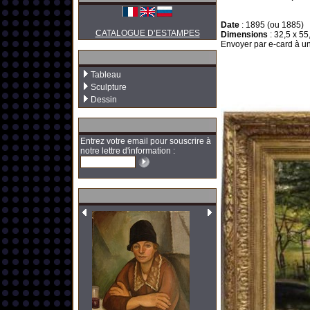
Date
:
1895 (ou 1885)
CATALOGUE D’ESTAMPES
Dimensions
:
32,5 x 55
Envoyer par e-card à un
Tableau
Sculpture
Dessin
Entrez votre email pour souscrire à
notre lettre d'information :