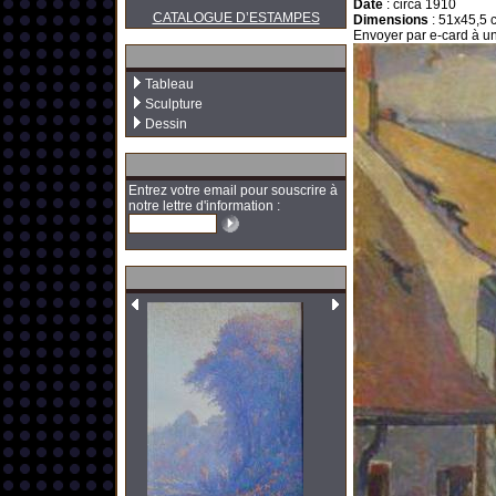
Date
:
circa 1910
CATALOGUE D’ESTAMPES
Dimensions
:
51x45,5 c
Envoyer par e-card à un
Tableau
Sculpture
Dessin
Entrez votre email pour souscrire à
notre lettre d'information :