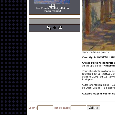
1922
Les Fonds Maillet, effet du
matin (vendu)
Signé en bas à gauche.
Kann Gyula KOSZTO LANYI (
Artiste d'origine hongrois
au groupe dit de
"Nagyban
Pour plus d'informations su
coloristes de la Peinture H
octobre 2001 au 13 janv
Budapest.
Autre orientation biblio :
Bu
de Dijon, 2 juillet - 8 octo
Aukcios Magyar Festok es
Login :
Mot de passe