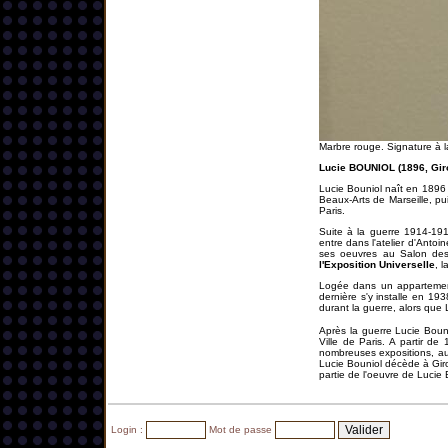
Marbre rouge. Signature à 
Lucie BOUNIOL (1896, Giro
Lucie Bouniol naît en 1896
Beaux-Arts de Marseille, pui
Paris.
Suite à la guerre 1914-19
entre dans l'atelier d'Antoi
ses oeuvres au Salon des
l'Exposition Universelle
, 
Logée dans un appartement 
dernière s'y installe en 1
durant la guerre, alors que 
Après la guerre Lucie Boun
Ville de Paris. A partir d
nombreuses expositions, aus
Lucie Bouniol décède à Giro
partie de l'oeuvre de Lucie 
Login :
Mot de passe