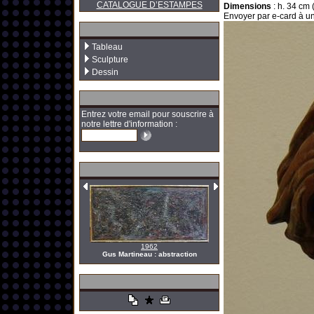
CATALOGUE D’ESTAMPES
Dimensions
:
h. 34 cm (
Envoyer par e-card à un
Tableau
Sculpture
Dessin
Entrez votre email pour souscrire à
notre lettre d'information :
1962
Gus Martineau : abstraction