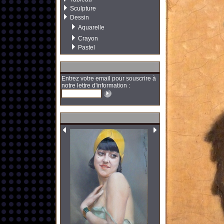
Sculpture
Dessin
Aquarelle
Crayon
Pastel
Entrez votre email pour souscrire à
notre lettre d'information :