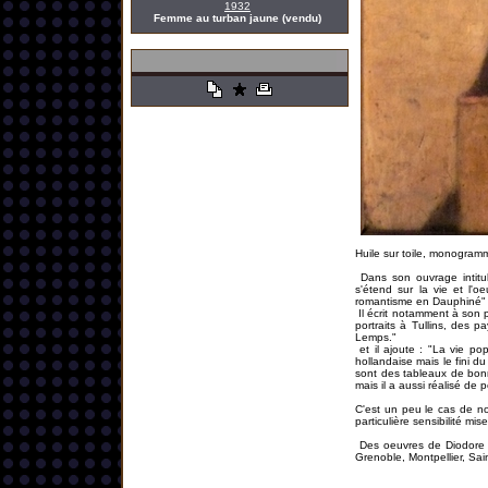
1932
Femme au turban jaune (vendu)
Huile sur toile, monogramm
Dans son ouvrage intitu
s'étend sur la vie et l'o
romantisme en Dauphiné" a
Il écrit notamment à son p
portraits à Tullins, des 
Lemps."
et il ajoute : "La vie pop
hollandaise mais le fini du
sont des tableaux de bonn
mais il a aussi réalisé de 
C'est un peu le cas de no
particulière sensibilité m
Des oeuvres de Diodore R
Grenoble, Montpellier, Sai