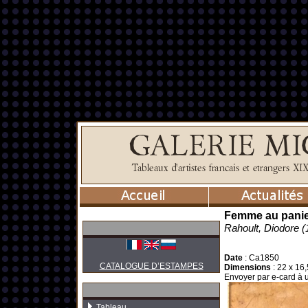
Femme au panie
Rahoult, Diodore 
Date
:
Ca1850
CATALOGUE D’ESTAMPES
Dimensions
:
22 x 16,
Envoyer par e-card à 
Tableau