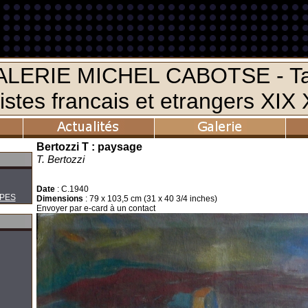
Bertozzi T : paysage
T. Bertozzi
Date
:
C.1940
PES
Dimensions
:
79 x 103,5 cm (31 x 40 3/4 inches)
Envoyer par e-card à un contact