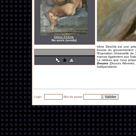
Début XXème
Nu assis (vendu)
Irène Deschly est une arti
bourse du gouvernement rou
l'Exposition Universelle de
exposa également aux Salo
Le tableau que nous proposo
Dreams
(
Douces Rêveries
Indépendants.
Login :
Mot de passe