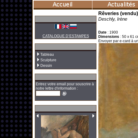
Rêveries (vendu)
Deschly, Irène
Date
:
1900
CATALOGUE D’ESTAMPES
Dimensions
:
50 x 61 c
Envoyer par e-card à un
Tableau
Sculpture
Dessin
Entrez votre email pour souscrire à
notre lettre d'information :