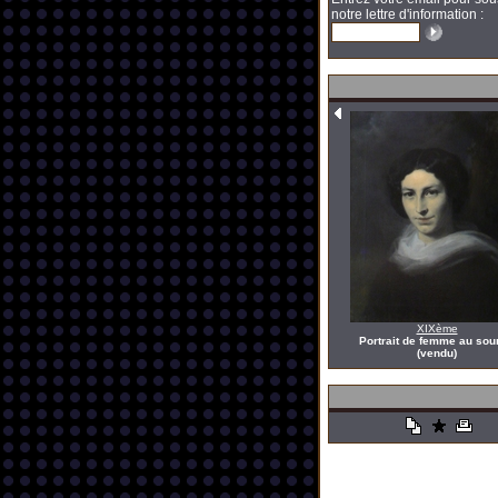
notre lettre d'information :
XIXème
Portrait de femme au sour
(vendu)