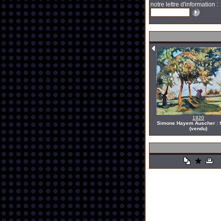
notre lettre d'information :
1920
Simone Hayem Auscher : 
(vendu)