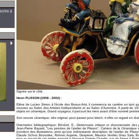
scrire à
Signée sur le côté.
Henri PLISSON (1908 - 2002) :
Elève de Lucien Simon à l'école des Beaux-Arts, il commence sa carrière en tant q
oeuvres au Salon des Artistes Indépendants et au Salon d'Automne. A partir de 1934
objets en céramique. Grand voyageur, il parcourt les mers avant d'être nommé peintr
Son oeuvre céramique, très original, peut passer pour kitsch, il offre un regard en réali
Orientation bibliographique: Bénézit, E.,
Dictionnaire critique et documentaire des p
Jean-Pierre Bayard, "Les peintres de l'atelier de Plisson",
Cahiers de la Céramique 
(contient des illustrations, ainsi qu'une intéressante description de l'atelier de Plis
Claude Schurr, Bezombe, Rohner, Aujame, Despierre, Maurice Verdier, Grau Sala, Br
tous au travail de cet atelier, exposé à l'époque Galerie Chardin, rue de Seine à Paris