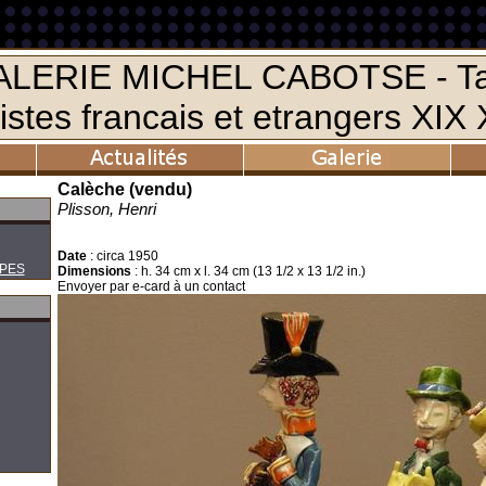
Calèche (vendu)
Plisson, Henri
Date
:
circa 1950
PES
Dimensions
:
h. 34 cm x l. 34 cm (13 1/2 x 13 1/2 in.)
Envoyer par e-card à un contact