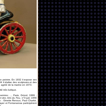
ue peintre. En 1932 il expose ses
 il réalise des sculptures et des
e agréé de la marine en 1973.
té très ludique.
eintres ...
, Paris, Gründ, 1999 ;
et des Arts du Feu
, n°3 juin 1956
son : Ginette Renoux, Paul Charlot,
ayer et Fontanarosa participèrent
).