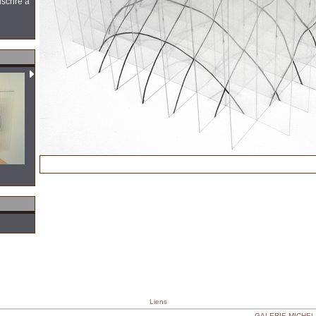
scrire à
Liens
GALERIE MICHEL C