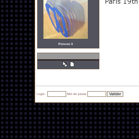
Poivron 3
Login :
Mot de passe