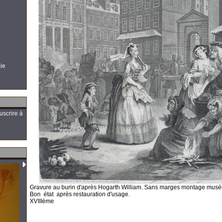
aie
uscrire à
Gravure au burin d'après Hogarth William. Sans marges montage mus
Bon état après restauration d'usage.
XVIIIème