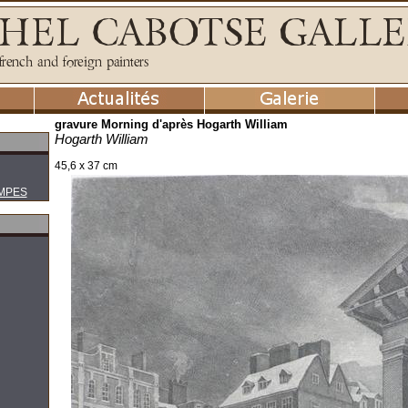
gravure Morning d'après Hogarth William
Hogarth William
45,6 x 37 cm
MPES