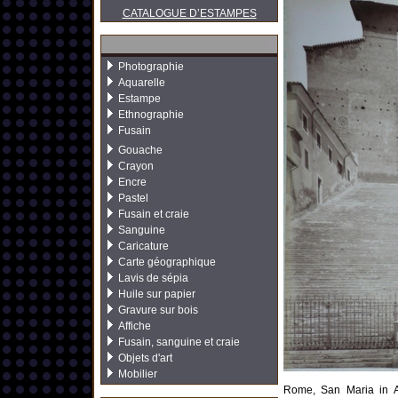
CATALOGUE D’ESTAMPES
Photographie
Aquarelle
Estampe
Ethnographie
Fusain
Gouache
Crayon
Encre
Pastel
Fusain et craie
Sanguine
Caricature
Carte géographique
Lavis de sépia
Huile sur papier
Gravure sur bois
Affiche
Fusain, sanguine et craie
Objets d'art
Mobilier
Rome, San Maria in A