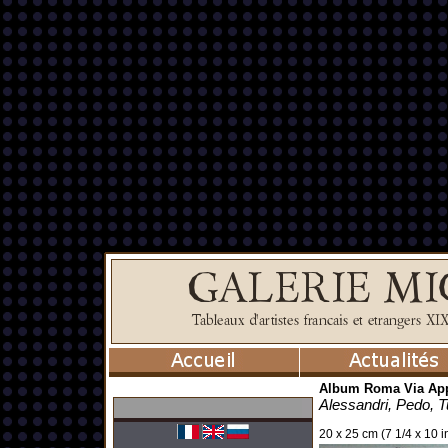
Album Roma Via App
Alessandri, Pedo, T
20 x 25 cm (7 1/4 x 10 