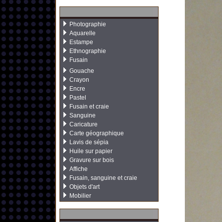
Photographie
Aquarelle
Estampe
Ethnographie
Fusain
Gouache
Crayon
Encre
Pastel
Fusain et craie
Sanguine
Caricature
Carte géographique
Lavis de sépia
Huile sur papier
Gravure sur bois
Affiche
Fusain, sanguine et craie
Objets d'art
Mobilier