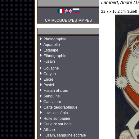
Lambert, André (18
22,7 x 16,2 cm (sujet)
CATALOGUE D’ESTAMPES
Photographie
Aquarelle
Estampe
Ethnographie
Fusain
Gouache
Crayon
Encre
Pastel
Fusain et craie
Sanguine
Caricature
Carte géographique
Lavis de sépia
Huile sur papier
Gravure sur bois
Affiche
Fusain, sanguine et craie