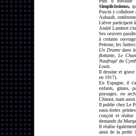
Puis il travail
Simplicissimus,
qu
Pascin y collabore
Aubault, entièremen
Lièvre participent à
André Lambert s'in
Ses oeuvres paraîtr
à certains ouvrages
Petrone, les
Satires
Un Drame dans le
flottante
,
Le Chan
Naufragé du Cynt
Louis
.
Il dessine et grave
en 1917).
En Espagne, il s'a
enfants, gitans, 
paysages, ou arch
Chimot, mais aussi
Il publie chez Le P
eaux-fortes peintes
conçoit et réalise
demande du Marquis
Il réalise égalemen
ainsi de
la
petite