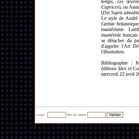
temps, ces œuvre
Caprices
), ou Ans
(
Dix Sujets aimabl
Le style de André 
l'artiste britanniqu
maniérisme. Lambe
maniériste français
se détacher du pa
d'appeler l'Art D
l'illustration.
Bibliographie : M
éditions Ides et C
mercredi 22 avril 2
Login :
Mot de passe