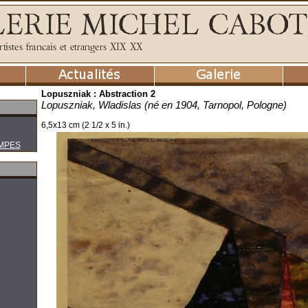
Lopuszniak : Abstraction 2
Lopuszniak, Wladislas (né en 1904, Tarnopol, Pologne)
6,5x13 cm (2 1/2 x 5 in.)
MPES