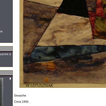
aie
uscrire à
Gouache.
Circa 1950.