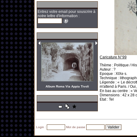
Entrez votre email pour souscrire à
notre lettre d'information :
Caricature N°99
Thème : Politique / Hist
Auteur : ?
Epoque : XIXe s.
Technique : lithograph
Légende : « Le décrott
m'attend à Paris. / Oui
Album Roma Via Appia Tivoli
En bas au centre : « 
Dimensions : 42 x
28 
Etat : Tel
Login :
Mot de passe