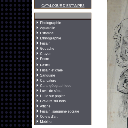
CATALOGUE D’ESTAMPES
Photographie
Aquarelle
Estampe
Ethnographie
Fusain
Gouache
Crayon
Encre
Pastel
Fusain et craie
Sanguine
Caricature
Carte géographique
Lavis de sépia
Huile sur papier
Gravure sur bois
Affiche
Fusain, sanguine et craie
Objets d'art
Mobilier