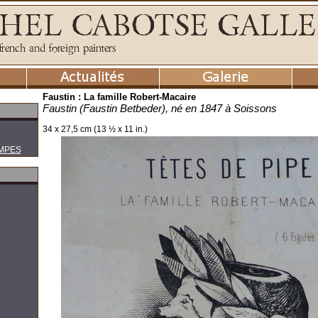
Faustin : La famille Robert-Macaire
Faustin (Faustin Betbeder), né en 1847 à Soissons
34 x 27,5 cm (13 ½ x 11 in.)
MPES