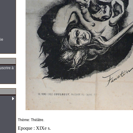
aie
uscrire à
Thème: Théâtre.
Epoque : XIXe s.