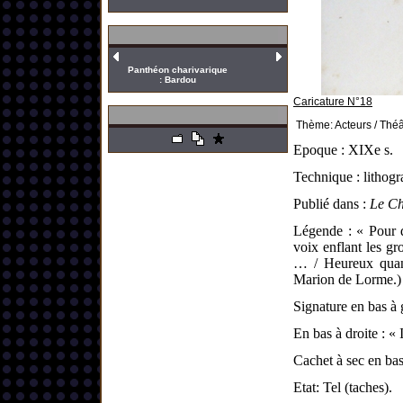
Panthéon charivarique
: Bardou
Caricature N°18
Thème: Acteurs / Théâ
Epoque : XIXe s.
Technique : lithogr
Publié dans :
Le Ch
Légende : « Pour d
voix enflant les gr
… / Heureux quand
Marion de Lorme.)
Signature en bas à 
En bas à droite : «
Cachet à sec en bas 
Etat: Tel (taches).