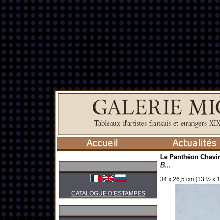
Le Panthéon Chavir
B...
34 x 26,5 cm (13 ½ x 1
CATALOGUE D’ESTAMPES