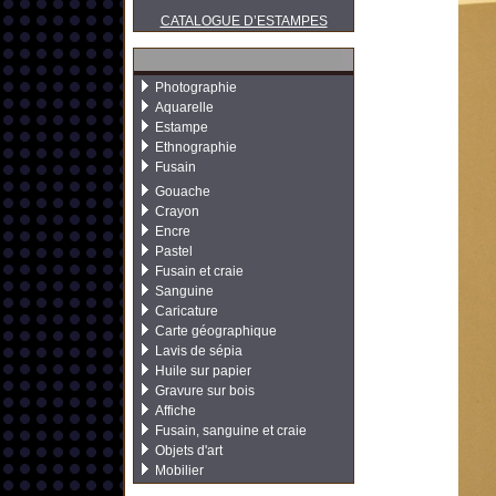
CATALOGUE D’ESTAMPES
Photographie
Aquarelle
Estampe
Ethnographie
Fusain
Gouache
Crayon
Encre
Pastel
Fusain et craie
Sanguine
Caricature
Carte géographique
Lavis de sépia
Huile sur papier
Gravure sur bois
Affiche
Fusain, sanguine et craie
Objets d'art
Mobilier