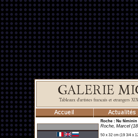
Roche : Nu féminin
Roche, Marcel (18
50 x 32 cm (19 3/4 x 12