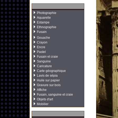
Photographie
Aquarelle
Estampe
Ethnographie
Fusain
Gouache
Crayon
Encre
Pastel
Fusain et craie
Sanguine
Caricature
Carte géographique
Lavis de sépia
Huile sur papier
Gravure sur bois
Affiche
Fusain, sanguine et craie
Objets d'art
Mobilier