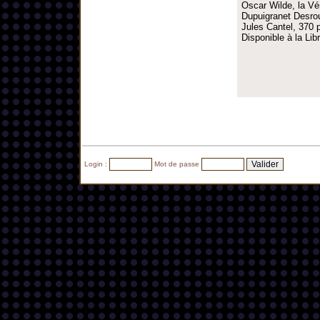
Oscar Wilde, la Vé
Dupuigranet Desrous
Jules Cantel, 370 p
Disponible à la Li
Login :
Mot de passe