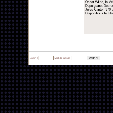
Oscar Wilde, la Vé
Dupuigranet Desrous
Jules Cantel, 370 p
Disponible à la Li
Login :
Mot de passe