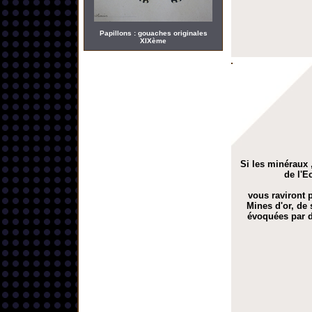
Papillons : gouaches originales
XIXème
Si les minéraux ,
de l'E
vous raviront p
Mines d'or, de 
évoquées par d