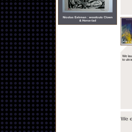
Nicolas Eekman : woodcuts Clown
& Horse-lad
We lau
to ukr