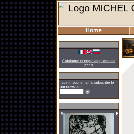
Catalogue of engravings and old
prints
Type in your email to subscribe to
our newsletter