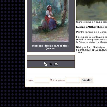
Signé et situé en bas à droi
Eugène CANTEGRIL (né en 
Peintre français né à Borde
Il a exposé à Bordeaux dep
Pau et à Montpellier (médai
la Sèvre niortaise
, La
Remis
Innocenti : femme dans la forêt
Bibliographie:
Statistique
(vendu)
biographique du Départeme
1889.
Login :
Mot de passe