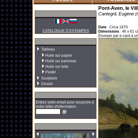
Pont-Aven, le Vil
Cantegril, Eugène (
Date
:
Circa 1870
CATALOGUE D’ESTAMPES
Dimensions
:
46 x 61 c
Envoyer par e-card à un
Tableau
Huile sur papier
Huile sur panneau
Huile sur toile
Pastel
Sculpture
Dessin
Entrez votre email pour souscrire à
notre lettre d'information :