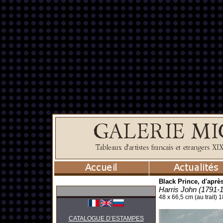
Black Prince, d'aprè
Harris John (1791-
48 x 66,5 cm (au trait) 1
CATALOGUE D’ESTAMPES