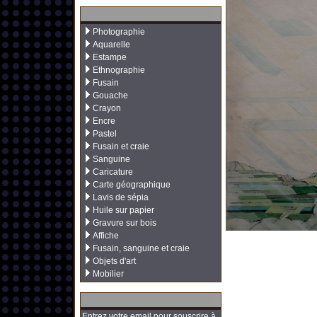
Photographie
Aquarelle
Estampe
Ethnographie
Fusain
Gouache
Crayon
Encre
Pastel
Fusain et craie
Sanguine
Caricature
Carte géographique
Lavis de sépia
Huile sur papier
Gravure sur bois
Affiche
Fusain, sanguine et craie
Objets d'art
Mobilier
Entrez votre email pour souscrire à