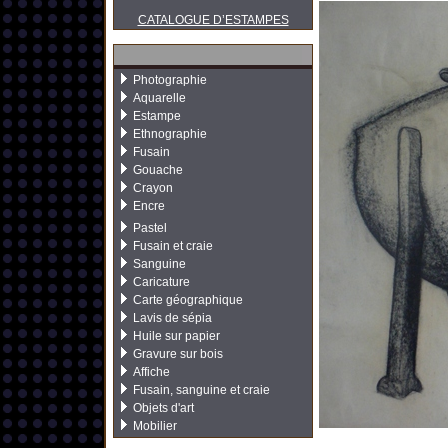
CATALOGUE D’ESTAMPES
Photographie
Aquarelle
Estampe
Ethnographie
Fusain
Gouache
Crayon
Encre
Pastel
Fusain et craie
Sanguine
Caricature
Carte géographique
Lavis de sépia
Huile sur papier
Gravure sur bois
Affiche
Fusain, sanguine et craie
Objets d'art
Mobilier