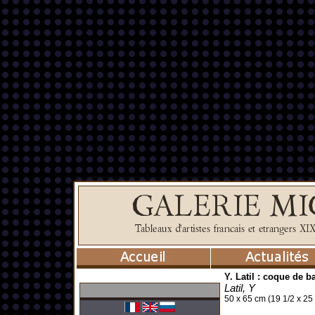
Y. Latil : coque de b
Latil, Y
50 x 65 cm (19 1/2 x 25 