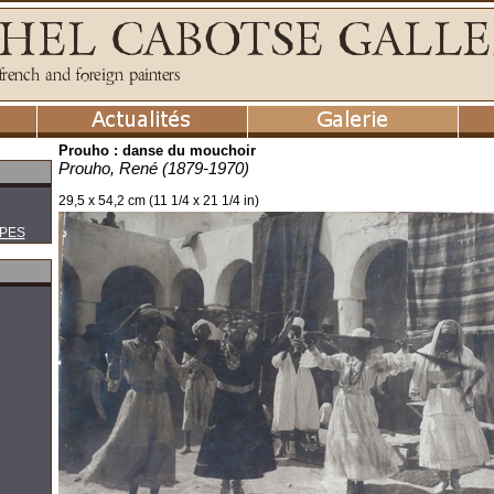
Prouho : danse du mouchoir
Prouho, René (1879-1970)
29,5 x 54,2 cm (11 1/4 x 21 1/4 in)
PES