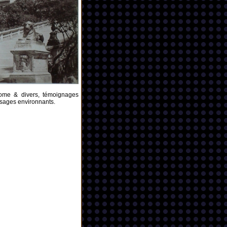
Rome & divers,
témoignages
ysages environnants.