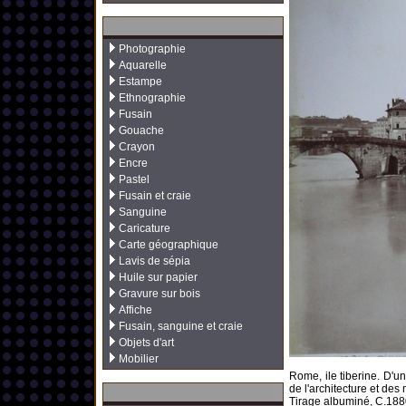
Photographie
Aquarelle
Estampe
Ethnographie
Fusain
Gouache
Crayon
Encre
Pastel
Fusain et craie
Sanguine
Caricature
Carte géographique
Lavis de sépia
Huile sur papier
Gravure sur bois
Affiche
Fusain, sanguine et craie
Objets d'art
Mobilier
Rome, ile tiberine. D'
de l'architecture et de
Tirage albuminé, C.188