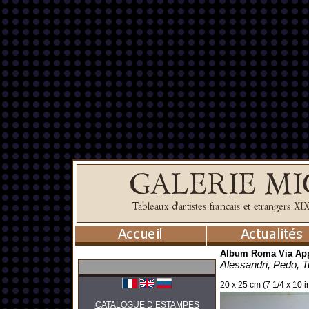
Album Roma Via App
Alessandri, Pedo, T
20 x 25 cm (7 1/4 x 10 
CATALOGUE D’ESTAMPES