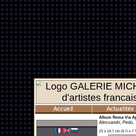
Album Roma Via Ap
Alessandri, Pedo, 
25 x 19,7 cm (9 ¾ x 7 ¾