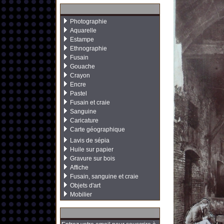
Photographie
Aquarelle
Estampe
Ethnographie
Fusain
Gouache
Crayon
Encre
Pastel
Fusain et craie
Sanguine
Caricature
Carte géographique
Lavis de sépia
Huile sur papier
Gravure sur bois
Affiche
Fusain, sanguine et craie
Objets d'art
Mobilier