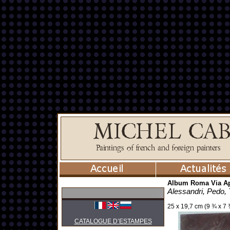
Album Roma Via Ap
Alessandri, Pedo, 
25 x 19,7 cm (9 ¾ x 7 ¾
CATALOGUE D’ESTAMPES