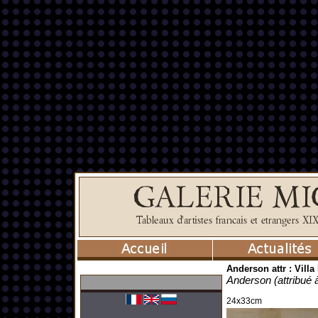
Anderson attr : Villa
Anderson (attribué 
24x33cm