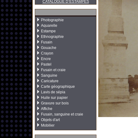
CATALOGUE D’ESTAMPES
Photographie
Aquarelle
Estampe
Ethnographie
Fusain
Gouache
Crayon
Encre
Pastel
Fusain et craie
Sanguine
Caricature
Carte géographique
Lavis de sépia
Huile sur papier
Gravure sur bois
Affiche
Fusain, sanguine et craie
Objets d'art
Mobilier