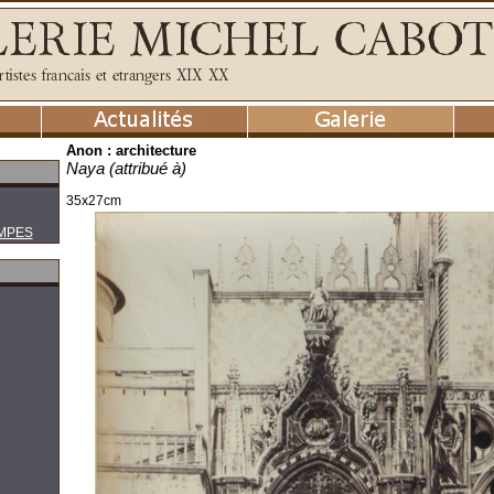
Anon : architecture
Naya (attribué à)
35x27cm
MPES