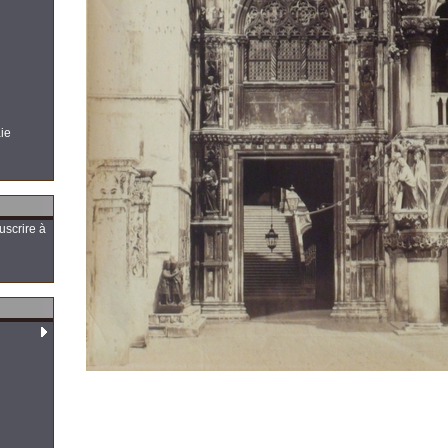
aie
uscrire à