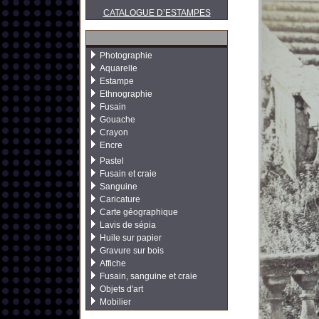
CATALOGUE D’ESTAMPES
Photographie
Aquarelle
Estampe
Ethnographie
Fusain
Gouache
Crayon
Encre
Pastel
Fusain et craie
Sanguine
Caricature
Carte géographique
Lavis de sépia
Huile sur papier
Gravure sur bois
Affiche
Fusain, sanguine et craie
Objets d'art
Mobilier