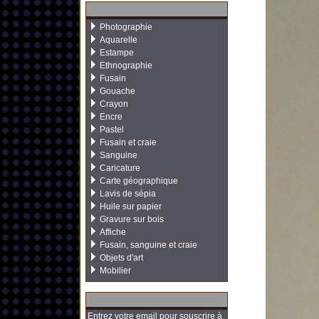
Photographie
Aquarelle
Estampe
Ethnographie
Fusain
Gouache
Crayon
Encre
Pastel
Fusain et craie
Sanguine
Caricature
Carte géographique
Lavis de sépia
Huile sur papier
Gravure sur bois
Affiche
Fusain, sanguine et craie
Objets d'art
Mobilier
Entrez votre email pour souscrire à