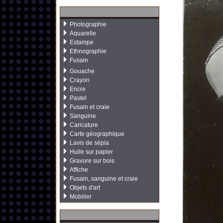
Photographie
Aquarelle
Estampe
Ethnographie
Fusain
Gouache
Crayon
Encre
Pastel
Fusain et craie
Sanguine
Caricature
Carte géographique
Lavis de sépia
Huile sur papier
Gravure sur bois
Affiche
Fusain, sanguine et craie
Objets d'art
Mobilier