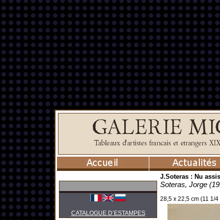
J.Soteras : Nu assi
Soteras, Jorge (19
28,5 x 22,5 cm (11 1/4 
CATALOGUE D’ESTAMPES