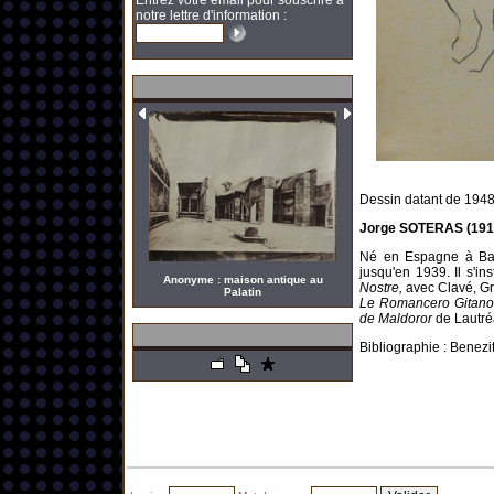
Entrez votre email pour souscrire à
notre lettre d'information :
Dessin datant de 1948
Jorge SOTERAS (1917,
Né en Espagne à Bar
jusqu'en 1939. Il s'in
Anonyme : maison antique au
Nostre,
avec Clavé, Gra
Palatin
Le Romancero Gitano
de Maldoror
de Lautr
Bibliographie : Benezit