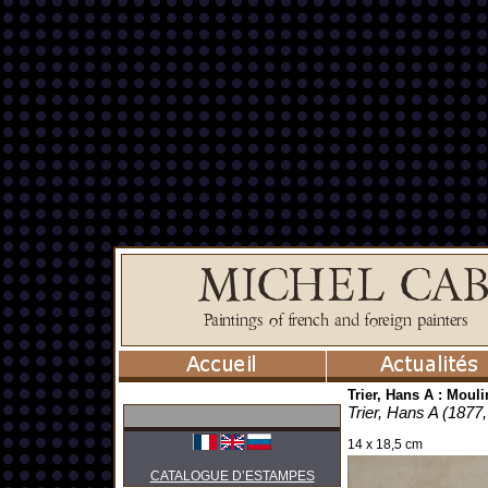
Trier, Hans A : Mouli
Trier, Hans A (1877
14 x 18,5 cm
CATALOGUE D’ESTAMPES