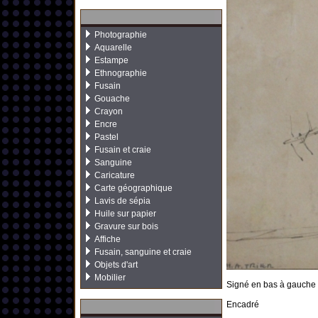
Photographie
Aquarelle
Estampe
Ethnographie
Fusain
Gouache
Crayon
Encre
Pastel
Fusain et craie
Sanguine
Caricature
Carte géographique
Lavis de sépia
Huile sur papier
Gravure sur bois
Affiche
Fusain, sanguine et craie
Objets d'art
Mobilier
Signé en bas à gauche
Encadré