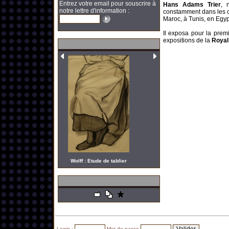
Entrez votre email pour souscrire à
Hans Adams Trier
, 
notre lettre d'information :
constamment dans les c
Maroc, à Tunis, en Egyp
Il exposa pour la pre
expositions de la
Roya
Wolff : Etude de tablier
Login :
Mot de passe