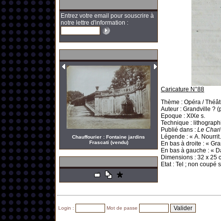
Entrez votre email pour souscrire à
notre lettre d'information :
Caricature N°88
Thème : Opéra / Théât
Auteur : Grandville ?
Epoque : XIXe s.
Technique : lithograph
Publié dans :
Le Chari
Légende : « A. Nourrit.
Chauffourier : Fontaine jardins
Frascati (vendu)
En bas à droite : « Gran
En bas à gauche : « D
Dimensions : 32 x
25 
Etat : Tel ; non coupé s
Login :
Mot de passe