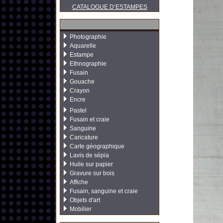
CATALOGUE D’ESTAMPES
Photographie
Aquarelle
Estampe
Ethnographie
Fusain
Gouache
Crayon
Encre
Pastel
Fusain et craie
Sanguine
Caricature
Carte géographique
Lavis de sépia
Huile sur papier
Gravure sur bois
Affiche
Fusain, sanguine et craie
Objets d'art
Mobilier