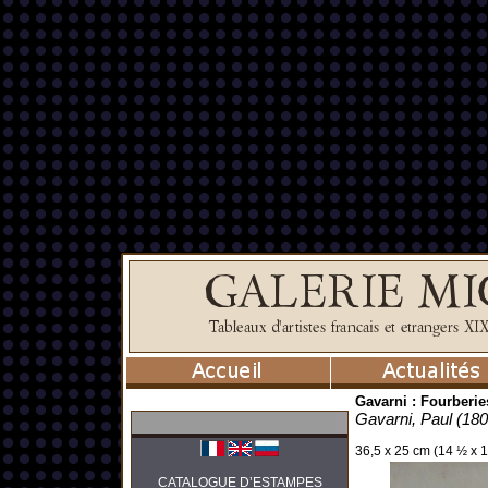
Gavarni : Fourberi
Gavarni, Paul (18
36,5 x 25 cm (14 ½ x 1
CATALOGUE D’ESTAMPES