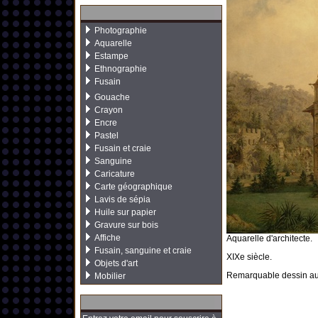
Photographie
Aquarelle
Estampe
Ethnographie
Fusain
Gouache
Crayon
Encre
Pastel
Fusain et craie
Sanguine
Caricature
Carte géographique
Lavis de sépia
Huile sur papier
Gravure sur bois
Affiche
Aquarelle d'architecte.
Fusain, sanguine et craie
XIXe siècle.
Objets d'art
Remarquable dessin au t
Mobilier