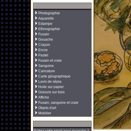
Photographie
Aquarelle
Estampe
Ethnographie
Fusain
Gouache
Crayon
Encre
Pastel
Fusain et craie
Sanguine
Caricature
Carte géographique
Lavis de sépia
Huile sur papier
Gravure sur bois
Affiche
Fusain, sanguine et craie
Objets d'art
Mobilier
Entrez votre email pour souscrire à