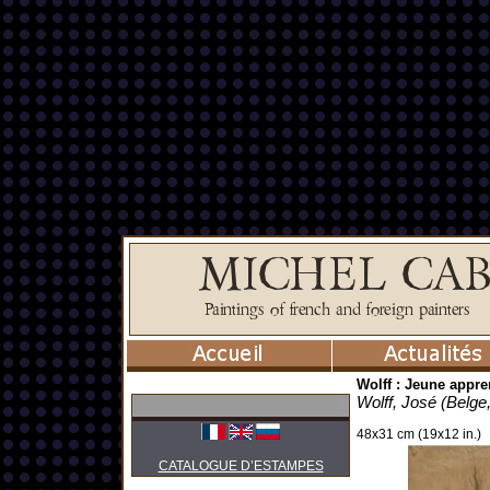
Wolff : Jeune appre
Wolff, José (Belge
48x31 cm (19x12 in.)
CATALOGUE D’ESTAMPES