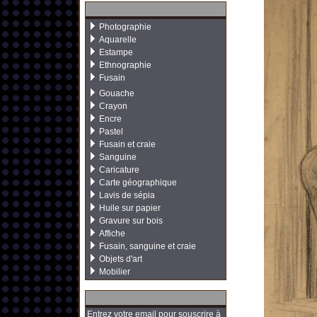
Photographie
Aquarelle
Estampe
Ethnographie
Fusain
Gouache
Crayon
Encre
Pastel
Fusain et craie
Sanguine
Caricature
Carte géographique
Lavis de sépia
Huile sur papier
Gravure sur bois
Affiche
Fusain, sanguine et craie
Objets d'art
Mobilier
Entrez votre email pour souscrire à