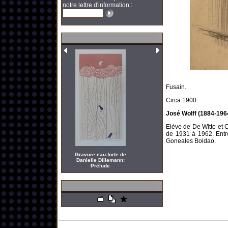
notre lettre d'information :
Fusain.
Circa 1900.
José Wolff (1884-1964
Elève de De Witte et 
de 1931 à 1962. Entre
Goneales Boldao.
Gravure eau-forte de
Danielle Dillemann:
Prélude